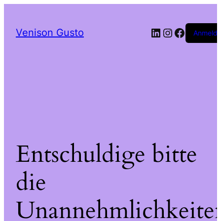
LinkedIn
Instagram
Facebo
Venison Gusto
Anmeld
Entschuldige bitte
die
Unannehmlichkeite