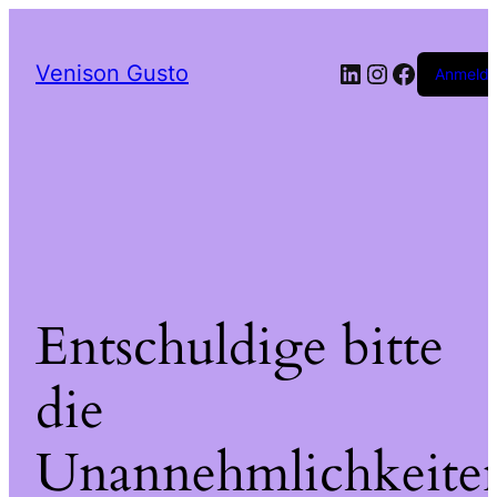
LinkedIn
Instagram
Facebo
Venison Gusto
Anmeld
Entschuldige bitte
die
Unannehmlichkeite