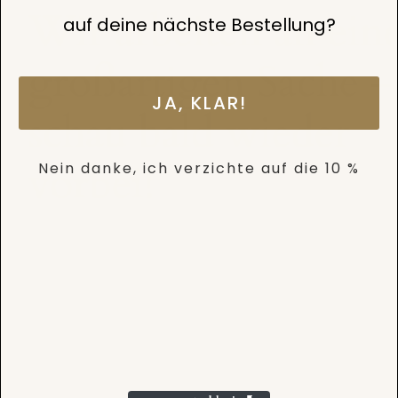
Wir arbeiten an ein
auf deine nächste Bestellung?
großartigen Sache –
JA, KLAR!
schau bald wieder
vorbei!
Nein danke, ich verzichte auf die 10 %