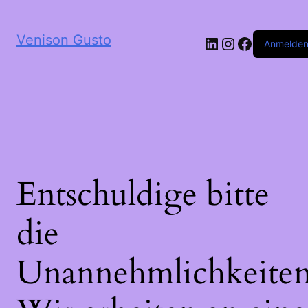
Venison Gusto
LinkedIn
Instagram
Faceboo
Anmelde
Entschuldige bitte
die
Unannehmlichkeiten