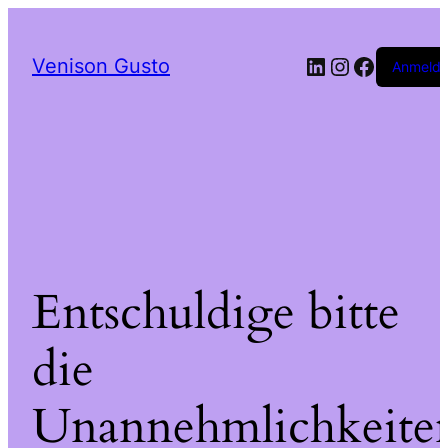
LinkedIn
Instagram
Facebo
Venison Gusto
Anmeld
Entschuldige bitte
die
Unannehmlichkeite