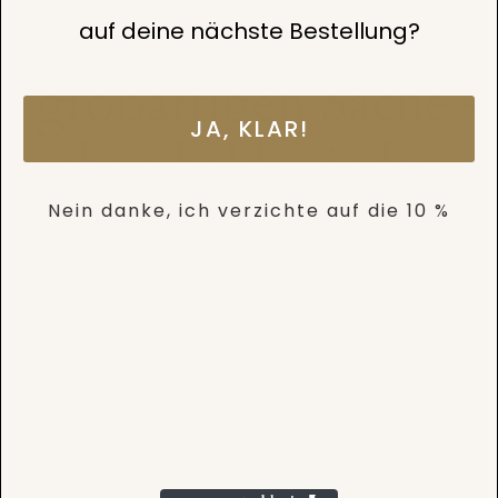
Wir arbeiten an ein
auf deine nächste Bestellung?
großartigen Sache –
JA, KLAR!
schau bald wieder
vorbei!
Nein danke, ich verzichte auf die 10 %