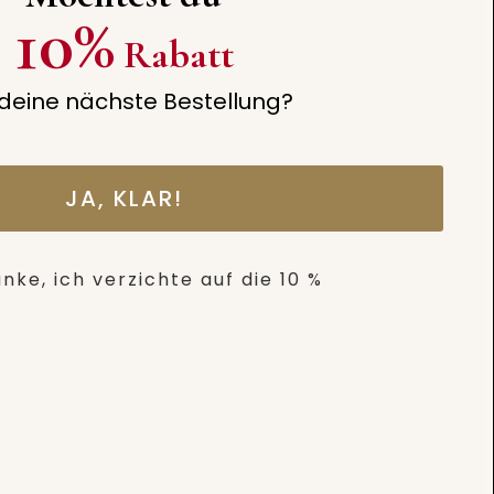
10%
Rabatt
n! Wir arbeiten an
 deine nächste Bestellung?
er vorbei!
JA, KLAR!
nke, ich verzichte auf die 10 %