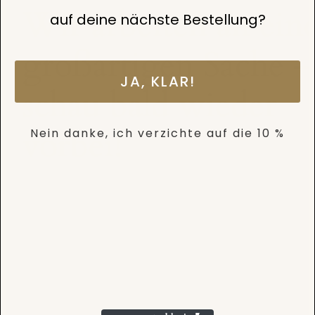
Wir arbeiten an ein
auf deine nächste Bestellung?
großartigen Sache –
JA, KLAR!
schau bald wieder
vorbei!
Nein danke, ich verzichte auf die 10 %