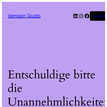
LinkedIn
Instagram
Facebo
Venison Gusto
Anmeld
Entschuldige bitte
die
Unannehmlichkeite